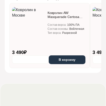
нашем складе, может занять дополнительное время —
от 1 до 3 рабочих дней.
Мы доставляем заказы ежедневно с понедельника по
Ковролин AW
субботу (в воскресенье по договорённости).
Masquerade Certosa
Заказы, оплаченные по безналичному расчёту
(Кертоса) 10
(банковский перевод, банковская карта, электронные
Состав ворса:
100% ПА
деньги и пр.), доставляются в срок до 3 рабочих дней с
Состав основы:
Войлочная
момента поступления оплаты на наш расчётный счёт.
Тип ворса:
Разрезной
Если вам нужна доставка в другое время, уточните
возможность такой доставки у нашего менеджера!
3 490
₽
3 490
Дополнительные платные услуги
В корзину
Доставка «до порога» и дополнительные платные услуги:
разгрузку заказа, переноску и подъём до порога
квартиры, офиса, склада или другой конечной точки
Ковровая плитка на лифте:
300 руб./упаковка
Ковровая плитка по лестнице:
Индивидуально
Подъём без лифта: