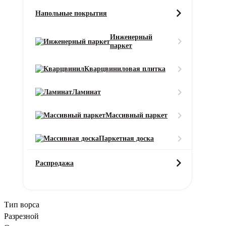
Вызовите замерщика бесплатно!
Напольные покрытия
Это поможет сэкономить до 10% материала и уменьшит стоимост
рулонов и стоимость.
Вы сможете оценить качество коврового п
Инженерный
паркет
Вызвать замерщика
Заказать вызов
Оставить заявку
Кварцвиниловая плитка
Отправляя форму, вы даете Согласие на обработку персональн
Характеристики
Описание
Услуги
Доставка и оплата
Ламинат
Характеристики товара
Класс пожарной безопасности
Массивный паркет
КМ2
Состав ворса
Паркетная доска
100% ПА (Полиамид)
Состав основы
Распродажа
Джутовая
Страна-производитель
Китай
Тип ворса
Разрезной