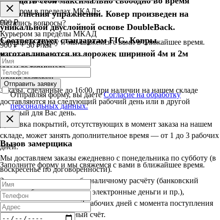
ощущать себя максимально свободно во время
Курьером в пределах МКАД
выполнения упражнений. Ковер произведен на
900 ₽
Остались вопросы?
уникальной двуслойной основе DoubleBack.
Курьером за пределы МКАД
Соответствует стандартам FIG. Ковры
Заполните форму и мы свяжемся с вами в ближайшее время.
900 ₽ + 30 ₽/км
изготавливаются из дорожек шириной 4м и 2м
Транспортной компанией
900 ₽ до терминала
Время доставки
Отправить заявку
Заказы, сделанные до 16:00, при наличии на нашем складе
Отправляя форму, вы даете
Согласие на обработку
доставляются на следующий рабочий день или в другой
персональных данных.
удобный для Вас день.
Доставка покрытий, отсутствующих в момент заказа на нашем
складе, может занять дополнительное время — от 1 до 3 рабочих
Вызов замерщика
дней.
Мы доставляем заказы ежедневно с понедельника по субботу (в
Заполните форму и мы свяжемся с вами в ближайшее время.
воскресенье по договорённости).
Заказы, оплаченные по безналичному расчёту (банковский
перевод, банковская карта, электронные деньги и пр.),
доставляются в срок до 3 рабочих дней с момента поступления
оплаты на наш расчётный счёт.