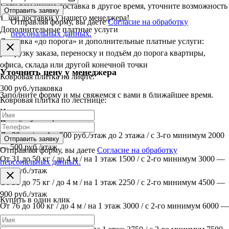
Если вам нужна доставка в другое время, уточните возможность
Отправить заявку
такой доставки у нашего менеджера!
Отправляя форму, вы даете
Согласие на обработку
Дополнительные платные услуги
персональных данных.
Доставка «до порога» и дополнительные платные услуги:
разгрузку заказа, переноску и подъём до порога квартиры,
офиса, склада или другой конечной точки
Уточнить цену у менеджера
Ковровая плитка на лифте:
300 руб./упаковка
Заполните форму и мы свяжемся с вами в ближайшее время.
Ковровая плитка по лестнице:
Индивидуально
Подъём без лифта:
До 30 кг / до 4 м 300 руб./этаж до 2 этажа / с 3-го минимум 2000
Отправить заявку
— 500 руб./этаж
Отправляя форму, вы даете
Согласие на обработку
От 31 до 50 кг / до 4 м / на 1 этаж 1500 / с 2-го минимум 3000 —
персональных данных.
600 руб./этаж
От 51 до 75 кг / до 4 м / на 1 этаж 2250 / с 2-го минимум 4500 —
900 руб./этаж
Купить в один клик
От 76 до 100 кг / до 4 м / на 1 этаж 3000 / с 2-го минимум 6000 —
1200 руб./этаж