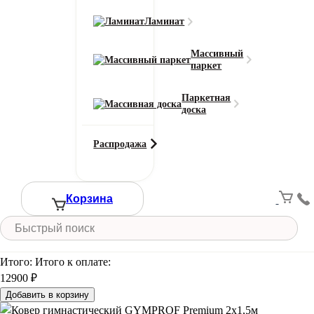
Ламинат
Тип ворса
Высокоплотный велюр
Массивный
Смотреть все характеристики
паркет
Ширина (м)
Паркетная
доска
Длина (м)
Распродажа
Кол-во в м2
Или укажите нужное количество в м2
Корзина
−
+
2
Цена за 1 м
:
12900
₽
Итого:
Итого к оплате:
12900 ₽
Добавить в корзину