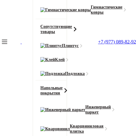
Гимнастические
ковры
Сопутствующие
товары
+7 (977) 089-82-92
Плинтус
Подбор коврового покрытия
Клей
Главная
Ковролин
Подложка
Ковер гимнастический GYMPROF Premium 2х1,5м
Напольные
покрытия
Главная
Инженерный
Ковролин
паркет
Ковер гимнастический GYMPROF
Кварцвиниловая
Premium 2х1,5м
плитка