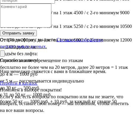
— 1500 руб./этаж
От 126 до 150 кг / до 4 м / на 1 этаж 4500 / с 2-го минимум 9000
— 1800 руб./этаж
От 151 до 175 кг / до 4 м / на 1 этаж 5250 / с 2-го минимум 10500
— 2100 руб./этаж
Отправить заявку
Отправляя форму, вы даете
Согласие на обработку
От 176 до 200 кг / до 4 м / на 1 этаж 6000 / с 2-го минимум 12000
персональных данных.
— 2400 руб./этаж
Подъём без лифта:
Спасибо за заявку!
Горизонтальное перемещение по этажам
бесплатно не более чем на 20 метров, далее 20 метров = 1 этаж
Наш менеджер свяжется с вами в ближайшее время.
до 4 м — 1000 руб
от 5 м — рассчитывается индивидуально
Перейти в каталог
до 30 кг — 500 руб.
Поможем в выборе покрытия!
с 31 до 50 кг — 1000 руб.
Если у вас есть вопросы по покрытию или вы не знаете, что
более 50 кг — 1000 руб. + 10 руб. за каждый кг свыше 50
выбрать, оставьте свой номер — мы позвоним, чтобы ответить
на все ваши вопросы.