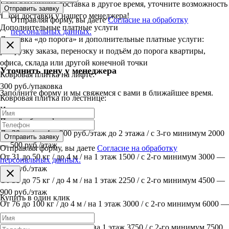
Если вам нужна доставка в другое время, уточните возможность
Отправить заявку
такой доставки у нашего менеджера!
Отправляя форму, вы даете
Согласие на обработку
Дополнительные платные услуги
персональных данных.
Доставка «до порога» и дополнительные платные услуги:
разгрузку заказа, переноску и подъём до порога квартиры,
офиса, склада или другой конечной точки
Уточнить цену у менеджера
Ковровая плитка на лифте:
300 руб./упаковка
Заполните форму и мы свяжемся с вами в ближайшее время.
Ковровая плитка по лестнице:
Индивидуально
Подъём без лифта:
До 30 кг / до 4 м 300 руб./этаж до 2 этажа / с 3-го минимум 2000
Отправить заявку
— 500 руб./этаж
Отправляя форму, вы даете
Согласие на обработку
От 31 до 50 кг / до 4 м / на 1 этаж 1500 / с 2-го минимум 3000 —
персональных данных.
600 руб./этаж
От 51 до 75 кг / до 4 м / на 1 этаж 2250 / с 2-го минимум 4500 —
900 руб./этаж
Купить в один клик
От 76 до 100 кг / до 4 м / на 1 этаж 3000 / с 2-го минимум 6000 —
1200 руб./этаж
От 101 до 125 кг / до 4 м / на 1 этаж 3750 / с 2-го минимум 7500