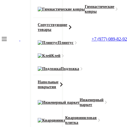
Гимнастические
ковры
Сопутствующие
товары
+7 (977) 089-82-92
Плинтус
Подбор коврового покрытия
Клей
Главная
Сопутствующие товары
Подложка
Клей Homakoll 186 prof (Хомаколл) универсальный клей для
коммерческих ПВХ покрытий 10 кг
Напольные
покрытия
Инженерный
паркет
Главная
Кварцвиниловая
Сопутствующие товары
плитка