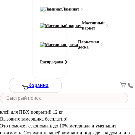
Клей-фиксатор Homakoll 186 prof
Ламинат
(Хомаколл) универсальный клей для
Массивный
ПВХ покрытий 12 кг
паркет
Паркетная
Смотреть все характеристики
доска
Кол-во единиц товара
Кол-во единиц товара
Распродажа
−
+
Цена за ед. товара:
10840
₽
Итого:
Итого к оплате:
Корзина
10840 ₽
Добавить в корзину
Вызовите замерщика бесплатно!
Это поможет сэкономить до 10% материала и уменьшит
стоимость. Сотрудник нашей компании подъедет на дом или в