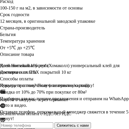
Расход
100-150 г на м2, в зависимости от основы
Срок годности
12 месяцев, в оригинальной заводской упаковке
Страна-производитель
Бельгия
Температура хранения
От +5℃ до +25℃
Описание товара
Клей Homakoll 186 prof (Хомаколл) универсальный клей для
Дополнительные услуги
коммерческих ПВХ покрытий 10 кг
Доставка и оплата
Способы оплаты
Курьеру при получении (наличными/картой)
Покупаете оптом? Получите
приятную
скидку!
Скидка от 10% до 70% при покупке от 80м²
Подберем для вас лучшие предложения и отправим на WhatsApp
Картой в шоуруме через терминал
фото и видео.
Оставьте телефон, персональный менеджер свяжется в течение 5
Безналичная оплата с НДС/без НДС
минут!
Свяжитесь с нами
Условия доставки