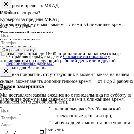
Курьером в пределах МКАД
900 ₽
Остались вопросы?
Курьером за пределы МКАД
Заполните форму и мы свяжемся с вами в ближайшее время.
900 ₽ + 30 ₽/км
Транспортной компанией
900 ₽ до терминала
Время доставки
Отправить заявку
Заказы, сделанные до 16:00, при наличии на нашем складе
Отправляя форму, вы даете
Согласие на обработку
доставляются на следующий рабочий день или в другой
персональных данных.
удобный для Вас день.
Доставка покрытий, отсутствующих в момент заказа на нашем
складе, может занять дополнительное время — от 1 до 3 рабочих
Вызов замерщика
дней.
Мы доставляем заказы ежедневно с понедельника по субботу (в
Заполните форму и мы свяжемся с вами в ближайшее время.
воскресенье по договорённости).
Заказы, оплаченные по безналичному расчёту (банковский
перевод, банковская карта, электронные деньги и пр.),
доставляются в срок до 3 рабочих дней с момента поступления
оплаты на наш расчётный счёт.