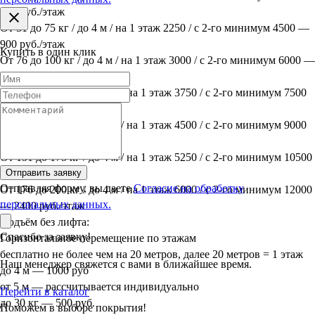
600 руб./этаж
От 51 до 75 кг / до 4 м / на 1 этаж 2250 / с 2-го минимум 4500 —
900 руб./этаж
Купить в один клик
От 76 до 100 кг / до 4 м / на 1 этаж 3000 / с 2-го минимум 6000 —
1200 руб./этаж
От 101 до 125 кг / до 4 м / на 1 этаж 3750 / с 2-го минимум 7500
— 1500 руб./этаж
От 126 до 150 кг / до 4 м / на 1 этаж 4500 / с 2-го минимум 9000
— 1800 руб./этаж
От 151 до 175 кг / до 4 м / на 1 этаж 5250 / с 2-го минимум 10500
— 2100 руб./этаж
Отправить заявку
Отправляя форму, вы даете
Согласие на обработку
От 176 до 200 кг / до 4 м / на 1 этаж 6000 / с 2-го минимум 12000
персональных данных.
— 2400 руб./этаж
Подъём без лифта:
Спасибо за заявку!
Горизонтальное перемещение по этажам
бесплатно не более чем на 20 метров, далее 20 метров = 1 этаж
Наш менеджер свяжется с вами в ближайшее время.
до 4 м — 1000 руб
от 5 м — рассчитывается индивидуально
Перейти в каталог
до 30 кг — 500 руб.
Поможем в выборе покрытия!