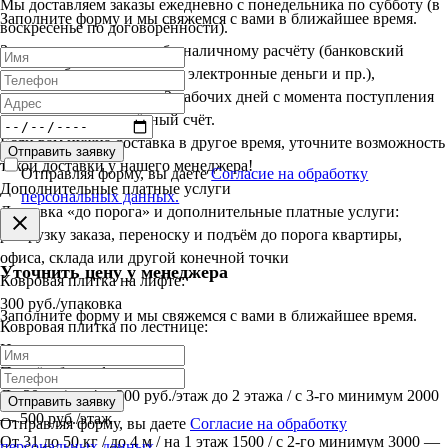
Мы доставляем заказы ежедневно с понедельника по субботу (в
Заполните форму и мы свяжемся с вами в ближайшее время.
воскресенье по договорённости).
Заказы, оплаченные по безналичному расчёту (банковский
перевод, банковская карта, электронные деньги и пр.),
доставляются в срок до 3 рабочих дней с момента поступления
оплаты на наш расчётный счёт.
Если вам нужна доставка в другое время, уточните возможность
Отправить заявку
такой доставки у нашего менеджера!
Отправляя форму, вы даете
Согласие на обработку
Дополнительные платные услуги
персональных данных.
Доставка «до порога» и дополнительные платные услуги:
разгрузку заказа, переноску и подъём до порога квартиры,
офиса, склада или другой конечной точки
Уточнить цену у менеджера
Ковровая плитка на лифте:
300 руб./упаковка
Заполните форму и мы свяжемся с вами в ближайшее время.
Ковровая плитка по лестнице:
Индивидуально
Подъём без лифта:
До 30 кг / до 4 м 300 руб./этаж до 2 этажа / с 3-го минимум 2000
Отправить заявку
— 500 руб./этаж
Отправляя форму, вы даете
Согласие на обработку
От 31 до 50 кг / до 4 м / на 1 этаж 1500 / с 2-го минимум 3000 —
персональных данных.