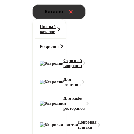
Каталог
Полный
каталог
Ковролин
Офисный
ковролин
Для
гостиниц
Для кафе
и
ресторанов
Ковровая
плитка