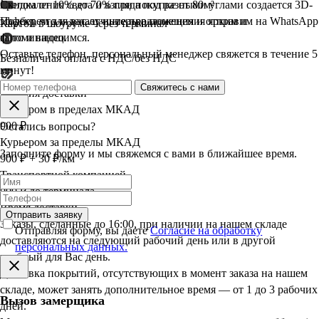
преломления света и взгляда под разными углами создается 3D-
Скидка от 10% до 70% при покупке от 80м²
эффект, что и делает интерьер помещения ярким и
Подберем для вас лучшие предложения и отправим на WhatsApp
Картой в шоуруме через терминал
запоминающимся.
фото и видео.
Оставьте телефон, персональный менеджер свяжется в течение 5
Безналичная оплата с НДС/без НДС
минут!
Свяжитесь с нами
Условия доставки
Курьером в пределах МКАД
900 ₽
Остались вопросы?
Курьером за пределы МКАД
Заполните форму и мы свяжемся с вами в ближайшее время.
900 ₽ + 30 ₽/км
Транспортной компанией
900 ₽ до терминала
Время доставки
Отправить заявку
Заказы, сделанные до 16:00, при наличии на нашем складе
Отправляя форму, вы даете
Согласие на обработку
доставляются на следующий рабочий день или в другой
персональных данных.
удобный для Вас день.
Доставка покрытий, отсутствующих в момент заказа на нашем
складе, может занять дополнительное время — от 1 до 3 рабочих
Вызов замерщика
дней.