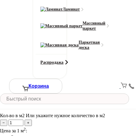
Поверхность
Матовая
Ламинат
Покрытие
UV-лак
Массивный
паркет
Размер доски
600 x 92 x 12 мм
Паркетная
Степень блеска
доска
gloss 5-9%
Смотреть все характеристики
Распродажа
Ширина (м)
Корзина
Длина (м)
Кол-во в м2
Или укажите нужное количество в м2
−
+
2
Цена за 1 м
: