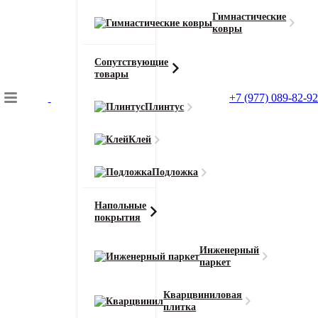
Гимнастические
ковры
Сопутствующие
товары
+7 (977) 089-82-92
Плинтус
Подбор коврового покрытия
Клей
Главная
Напольные покрытия
Подложка
Инженерная доска Wood Bee Herringbone
Напольные
покрытия
Главная
Инженерный
Напольные покрытия
паркет
Инженерная доска Wood Bee Дуб Crema
Кварцвиниловая
плитка