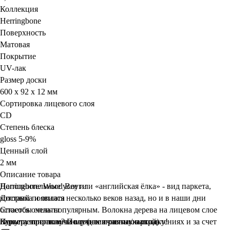
Коллекция
Herringbone
Поверхность
Матовая
Покрытие
UV-лак
Размер доски
600 x 92 x 12 мм
Сортировка лицевого слоя
CD
Степень блеска
gloss 5-9%
Ценный слой
2 мм
Описание товара
Harringbone Wood Bee или «английская ёлка» - вид паркета,
Дополнительные услуги
который появился несколько веков назад, но и в наши дни
Доставка и оплата
остается очень популярным. Волокна дерева на лицевом слое
Способы оплаты
паркета направлены в рядах в разных направлениях и за счет
Курьеру при получении (наличными/картой)
Покупаете оптом? Получите
приятную
скидку!