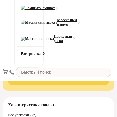
Ламинат
Добавить в корзину
Массивный
паркет
Паркетная
Вызовите замерщика бесплатно!
доска
Это поможет сэкономить до 10% материала и уменьшит
стоимость. Сотрудник нашей компании подъедет на дом
Распродажа
или в офис в течение 24 часов после вызова рассчитает
метраж, количество рулонов и стоимость.
Заказать вызов
Характеристики товара
Вес упаковки (кг)