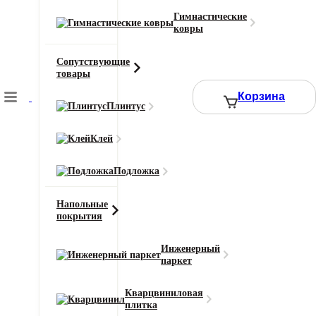
Покрытие
UV-лак
Гимнастические
ковры
Размер доски
600 x 92 x 12 мм
Сопутствующие
Степень блеска
товары
gloss 30±5%
Корзина
Плинтус
Смотреть все характеристики
Клей
2
Цена за 1 м
:
6250
₽
Подложка
Ширина (м)
Длина (м)
Напольные
покрытия
Или укажите нужное количество в м2
−
+
Инженерный
паркет
Кварцвиниловая
6250 ₽
Итого к оплате:
плитка