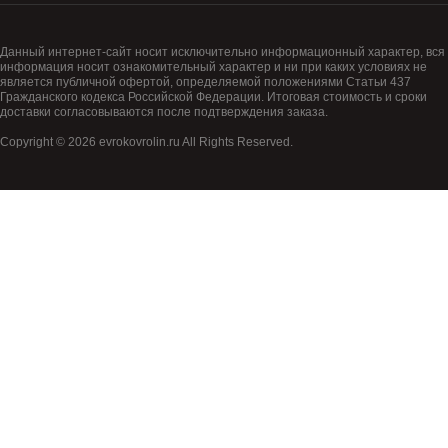
Данный интернет-сайт носит исключительно информационный характер, вся
информация носит ознакомительный характер и ни при каких условиях не
является публичной офертой, определяемой положениями Статьи 437
Гражданского кодекса Российской Федерации. Итоговая стоимость и сроки
доставки согласовываются после подтверждения заказа.
Copyright © 2026 evrokovrolin.ru All Rights Reserved.
Товар добавлен в корзину!