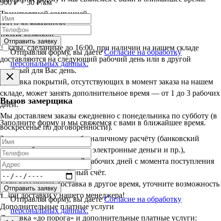
900 ₽ + 30 ₽/км
Транспортной компанией
900 ₽ до терминала
Время доставки
Отправить заявку
Заказы, сделанные до 16:00, при наличии на нашем складе
Отправляя форму, вы даете
Согласие на обработку
доставляются на следующий рабочий день или в другой
персональных данных.
удобный для Вас день.
Доставка покрытий, отсутствующих в момент заказа на нашем
складе, может занять дополнительное время — от 1 до 3 рабочих
Вызов замерщика
дней.
Мы доставляем заказы ежедневно с понедельника по субботу (в
Заполните форму и мы свяжемся с вами в ближайшее время.
воскресенье по договорённости).
Заказы, оплаченные по безналичному расчёту (банковский
перевод, банковская карта, электронные деньги и пр.),
доставляются в срок до 3 рабочих дней с момента поступления
оплаты на наш расчётный счёт.
Если вам нужна доставка в другое время, уточните возможность
Отправить заявку
такой доставки у нашего менеджера!
Отправляя форму, вы даете
Согласие на обработку
Дополнительные платные услуги
персональных данных.
Доставка «до порога» и дополнительные платные услуги: