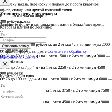
разгрузку заказа, переноску и подъём до порога квартиры,
офиса, склада или другой конечной точки
Уточнить цену у менеджера
Ковровая плитка на лифте:
300 руб./упаковка
Заполните форму и мы свяжемся с вами в ближайшее время.
Ковровая плитка по лестнице:
Индивидуально
Подъём без лифта:
До 30 кг / до 4 м 300 руб./этаж до 2 этажа / с 3-го минимум 2000
Отправить заявку
— 500 руб./этаж
Отправляя форму, вы даете
Согласие на обработку
От 31 до 50 кг / до 4 м / на 1 этаж 1500 / с 2-го минимум 3000 —
персональных данных.
600 руб./этаж
От 51 до 75 кг / до 4 м / на 1 этаж 2250 / с 2-го минимум 4500 —
900 руб./этаж
Купить в один клик
От 76 до 100 кг / до 4 м / на 1 этаж 3000 / с 2-го минимум 6000 —
1200 руб./этаж
От 101 до 125 кг / до 4 м / на 1 этаж 3750 / с 2-го минимум 7500
— 1500 руб./этаж
От 126 до 150 кг / до 4 м / на 1 этаж 4500 / с 2-го минимум 9000
— 1800 руб./этаж