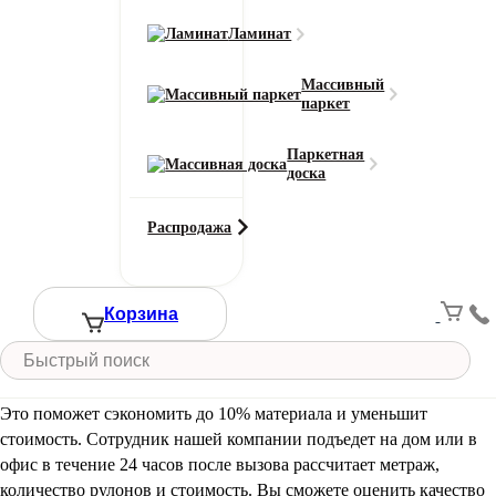
Ширина (м)
Ламинат
Массивный
Длина (м)
паркет
Паркетная
доска
Кол-во в м2
Или укажите нужное количество в м2
−
+
Распродажа
2
Цена за 1 м
:
6220
₽
Итого:
Итого к оплате:
6220 ₽
Корзина
Добавить в корзину
Вызовите замерщика бесплатно!
Это поможет сэкономить до 10% материала и уменьшит
стоимость. Сотрудник нашей компании подъедет на дом или в
офис в течение 24 часов после вызова рассчитает метраж,
количество рулонов и стоимость.
Вы сможете оценить качество