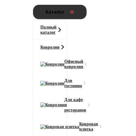
Каталог
Полный
каталог
Ковролин
Офисный
ковролин
Для
гостиниц
Для кафе
и
ресторанов
Ковровая
плитка