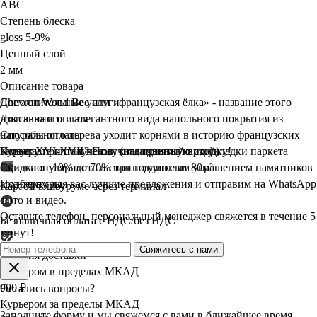
ABC
Степень блеска
gloss 5-9%
Ценный слой
2 мм
Описание товара
Chevron Wood Bee или «французская ёлка» - название этого
Дополнительные услуги
изысканного и элегантного вида напольного покрытия из
Доставка и оплата
натурального дерева уходит корнями в историю французских
Способы оплаты
замков XVI-XVII веков, когда данный вид укладки паркета
Курьеру при получении (наличными/картой)
Покупаете оптом? Получите
приятную
скидку!
обрел популярность и стал подлинным украшением памятников
Скидка от 10% до 70% при покупке от 80м²
архитектуры.
Подберем для вас лучшие предложения и отправим на WhatsApp
Картой в шоуруме через терминал
фото и видео.
Оставьте телефон, персональный менеджер свяжется в течение 5
Безналичная оплата с НДС/без НДС
минут!
Свяжитесь с нами
Условия доставки
Курьером в пределах МКАД
900 ₽
Остались вопросы?
Курьером за пределы МКАД
Заполните форму и мы свяжемся с вами в ближайшее время.