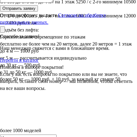
От 151 до 175 кг / до 4 м / на 1 этаж 5250 / с 2-го минимум 10500
— 2100 руб./этаж
Отправить заявку
Отправляя форму, вы даете
Согласие на обработку
От 176 до 200 кг / до 4 м / на 1 этаж 6000 / с 2-го минимум 12000
персональных данных.
— 2400 руб./этаж
Подъём без лифта:
Спасибо за заявку!
Горизонтальное перемещение по этажам
бесплатно не более чем на 20 метров, далее 20 метров = 1 этаж
Наш менеджер свяжется с вами в ближайшее время.
до 4 м — 1000 руб
от 5 м — рассчитывается индивидуально
Перейти в каталог
до 30 кг — 500 руб.
Поможем в выборе покрытия!
с 31 до 50 кг — 1000 руб.
Если у вас есть вопросы по покрытию или вы не знаете, что
более 50 кг — 1000 руб. + 10 руб. за каждый кг свыше 50
выбрать, оставьте свой номер — мы позвоним, чтобы ответить
на все ваши вопросы.
более 1000 моделей