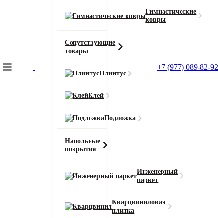
Гимнастические
ковры
Сопутствующие
товары
Подбор коврового покрытия
+7 (977) 089-82-92
Главная
Плинтус
Напольные покрытия
Инженерная доска Wood Bee Chevron
Клей
Подложка
Главная
Напольные покрытия
Напольные
покрытия
Инженерная доска Wood Bee Ясень
Инженерный
Moonlight
паркет
Кварцвиниловая
Смотреть все характеристики
плитка