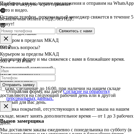
Подберем для вас лучшие предложения и отправим на WhatsApp
Картой в шоуруме через терминал
фото и видео.
Оставьте телефон, персональный менеджер свяжется в течение 5
Безналичная оплата с НДС/без НДС
минут!
Свяжитесь с нами
Условия доставки
Курьером в пределах МКАД
900 ₽
Остались вопросы?
Курьером за пределы МКАД
Заполните форму и мы свяжемся с вами в ближайшее время.
900 ₽ + 30 ₽/км
Транспортной компанией
900 ₽ до терминала
Время доставки
Отправить заявку
Заказы, сделанные до 16:00, при наличии на нашем складе
Отправляя форму, вы даете
Согласие на обработку
доставляются на следующий рабочий день или в другой
персональных данных.
удобный для Вас день.
Доставка покрытий, отсутствующих в момент заказа на нашем
складе, может занять дополнительное время — от 1 до 3 рабочих
Вызов замерщика
дней.
Мы доставляем заказы ежедневно с понедельника по субботу (в
Заполните форму и мы свяжемся с вами в ближайшее время.