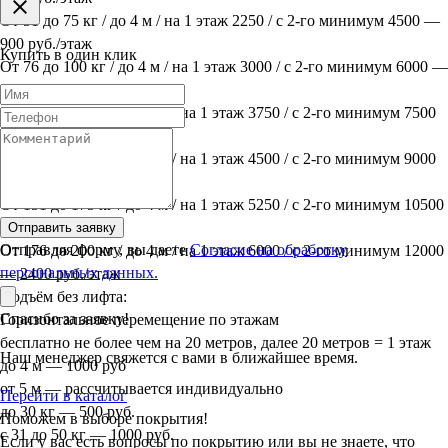
От 51 до 75 кг / до 4 м / на 1 этаж 2250 / с 2-го минимум 4500 —
900 руб./этаж
Купить в один клик
От 76 до 100 кг / до 4 м / на 1 этаж 3000 / с 2-го минимум 6000 —
1200 руб./этаж
От 101 до 125 кг / до 4 м / на 1 этаж 3750 / с 2-го минимум 7500
— 1500 руб./этаж
От 126 до 150 кг / до 4 м / на 1 этаж 4500 / с 2-го минимум 9000
— 1800 руб./этаж
От 151 до 175 кг / до 4 м / на 1 этаж 5250 / с 2-го минимум 10500
— 2100 руб./этаж
Отправить заявку
Отправляя форму, вы даете
Согласие на обработку
От 176 до 200 кг / до 4 м / на 1 этаж 6000 / с 2-го минимум 12000
персональных данных.
— 2400 руб./этаж
Подъём без лифта:
Спасибо за заявку!
Горизонтальное перемещение по этажам
бесплатно не более чем на 20 метров, далее 20 метров = 1 этаж
Наш менеджер свяжется с вами в ближайшее время.
до 4 м — 1000 руб
от 5 м — рассчитывается индивидуально
Перейти в каталог
до 30 кг — 500 руб.
Поможем в выборе покрытия!
с 31 до 50 кг — 1000 руб.
Если у вас есть вопросы по покрытию или вы не знаете, что