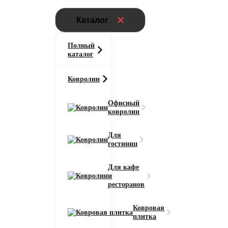
Каталог
Полный
каталог
Ковролин
Офисный
ковролин
Для
гостиниц
Для кафе
и
ресторанов
Ковровая
плитка