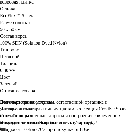
ковровая плитка
Основа
EcoFlex™ Statera
Размер плитки
50 х 50 см
Состав ворса
100% SDN (Solution Dyed Nylon)
Тип ворса
Петлевой
Толщина
6,30 мм
Цвет
Зеленый
Описание товара
Благодаря ярким оттенкам, естественной органике и
Дополнительные услуги
универсальным практичным цветам, коллекция Creative Spark
Доставка и оплата
отвечает на различные запросы и настроения современных
Способы оплаты
коммерческих интерьеров.
Курьеру при получении (наличными/картой)
Покупаете оптом? Получите
приятную
скидку!
Скидка от 10% до 70% при покупке от 80м²