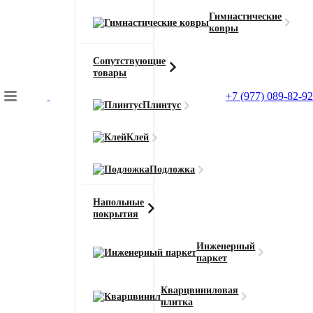
Гимнастические
ковры
Сопутствующие
товары
Подбор коврового покрытия
+7 (977) 089-82-92
Главная
Плинтус
Ковролин
Ковровая плитка IVC Creative Spark 621 (Спарк)
Клей
Подложка
Напольные
покрытия
Главная
Ковролин
Инженерный
паркет
Ковровая плитка IVC Creative Spark 621
(Спарк)
Кварцвиниловая
плитка