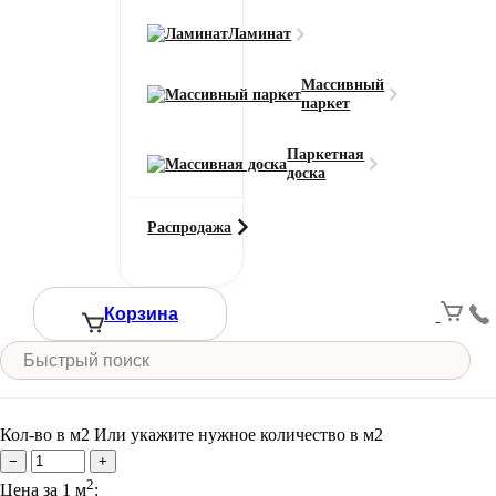
Класс износостойкости
Ламинат
33
Область применения
Массивный
ковровая плитка
паркет
Тип ворса
Петлевой
Паркетная
Цвет
доска
Зеленый
Смотреть все характеристики
Распродажа
Ширина (м)
Корзина
Длина (м)
Кол-во в м2
Или укажите нужное количество в м2
−
+
2
Цена за 1 м
: