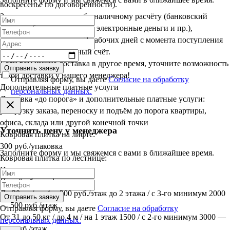
воскресенье по договорённости).
Заказы, оплаченные по безналичному расчёту (банковский
перевод, банковская карта, электронные деньги и пр.),
доставляются в срок до 3 рабочих дней с момента поступления
оплаты на наш расчётный счёт.
Если вам нужна доставка в другое время, уточните возможность
Отправить заявку
такой доставки у нашего менеджера!
Отправляя форму, вы даете
Согласие на обработку
Дополнительные платные услуги
персональных данных.
Доставка «до порога» и дополнительные платные услуги:
разгрузку заказа, переноску и подъём до порога квартиры,
офиса, склада или другой конечной точки
Уточнить цену у менеджера
Ковровая плитка на лифте:
300 руб./упаковка
Заполните форму и мы свяжемся с вами в ближайшее время.
Ковровая плитка по лестнице:
Индивидуально
Подъём без лифта:
До 30 кг / до 4 м 300 руб./этаж до 2 этажа / с 3-го минимум 2000
Отправить заявку
— 500 руб./этаж
Отправляя форму, вы даете
Согласие на обработку
От 31 до 50 кг / до 4 м / на 1 этаж 1500 / с 2-го минимум 3000 —
персональных данных.
600 руб./этаж