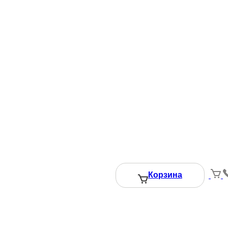
ение 24 часов после вызова рассчитает метраж, количество
Корзина