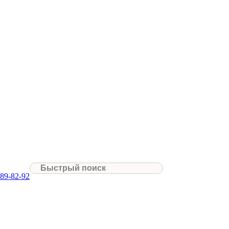
ь. Сотрудник нашей компании подъедет на дом или в офис в теч
окрытия, мягкость ворса, выбрать цвет
ых данных.
089-82-92