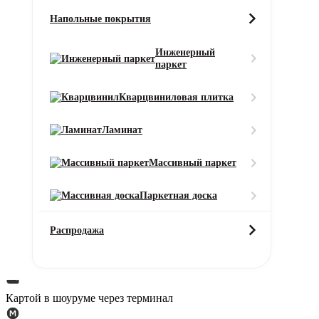
48 ч
Морозостойкость
Напольные покрытия
Да
Основа
Инженерный
паркет
Воднодисперсионная
Особенности
Кварцвиниловая плитка
Контактный
Производитель
Ламинат
Homa
Расход
Массивный паркет
300-500 гр/м2
Страна-производитель
Паркетная доска
Бельгия
Описание товара
Дополнительные услуги
Распродажа
Способы оплаты
Курьеру при получении (наличными/картой)
Картой в шоуруме через терминал