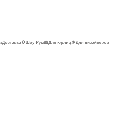
и
Доставка
Шоу-Рум
Для юрлиц
Для дизайнеров
оммерческих ПВХ покрытий 10 кг
иверсальный клей для коммерческих ПВХ