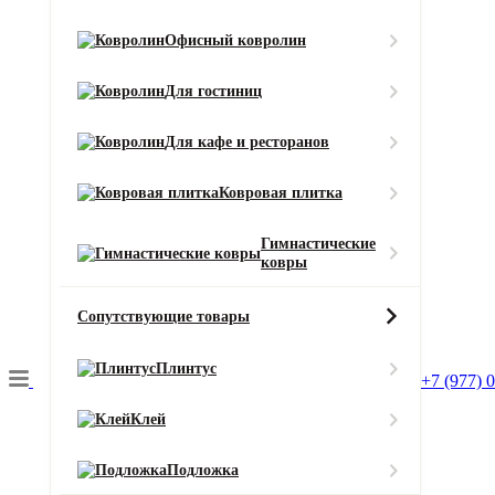
ковровая плитка
Состав ворса
Офисный ковролин
100% SDN (Solution Dyed Nylon)
Тип ворса
Для гостиниц
Петлевой
Цвет
Для кафе и ресторанов
Оранжевый
Смотреть все характеристики
Ковровая плитка
Ширина (м)
Гимнастические
ковры
Сопутствующие товары
Длина (м)
Плинтус
+7 (977) 
Кол-во в м2
Или укажите нужное количество в м2
Клей
−
+
2
Цена за 1 м
:
Подложка
3690
₽