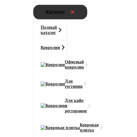
Каталог
Полный
каталог
Ковролин
Офисный
ковролин
Для
гостиниц
Для кафе
и
ресторанов
Ковровая
плитка