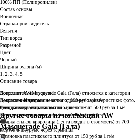
100% ПП (Полипропилен)
Состав основы
Войлочная
Страна-производитель
Бельгия
Тип ворса
Разрезной
Цвет
Черный
Ширина рулона (м)
1, 2, 3, 4, 5
Описание товара
Ковролин AW Masquerade Gala (Гала) относится к категории
Дополнительные услуги
Ковролин. На странице есть подробные характеристики: фото,
Демонтаж старого основания
Доставка и оплата
от 200 руб за 1 м²
цвет, размеры, страна производитель и т.д.
Укладка ковровых покрытий «на скотч»
Способы оплаты
от 500 руб за 1 м²
Другие товары из коллекции AW
Укладка ковролина «на клей»
Курьеру при получении (наличными/картой)
от 500 рублей 1 м²
Сварка стыков ковролина (лента входит в стоимость)
от 700
Masquerade Gala (Гала)
рублей п. м.
Картой в шоуруме через терминал
Установка пластикового плинтуса
от 150 руб за 1 п/м