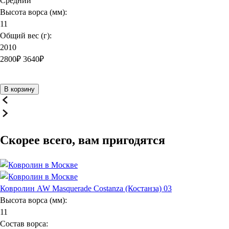
Средний
Высота ворса (мм):
11
Общий вес (г):
2010
2800
₽
3640₽
В корзину
Скорее всего, вам пригодятся
Ковролин AW Masquerade Costanza (Костанза) 03
Высота ворса (мм):
11
Состав ворса: