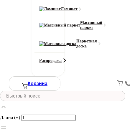
Ламинат
Высота ворса (мм)
11
Массивный
паркет
Класс износостойкости
22
Паркетная
Состав основы
доска
Войлочная
Тип ворса
Распродажа
Разрезной
Цвет
Черный
Смотреть все характеристики
Корзина
Ширина (м)
Длина (м)