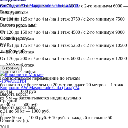
Ковролин AW Masquerade Gala (Гала) 60
От 76 до 100 кг / до 4 м / на 1 этаж 3000 / с 2-го минимум 6000 —
Высота ворса:
1200 руб./этаж
Средний
От 101 до 125 кг / до 4 м / на 1 этаж 3750 / с 2-го минимум 7500
Высота ворса (мм):
— 1500 руб./этаж
11
От 126 до 150 кг / до 4 м / на 1 этаж 4500 / с 2-го минимум 9000
Общий вес (г):
— 1800 руб./этаж
2010
От 151 до 175 кг / до 4 м / на 1 этаж 5250 / с 2-го минимум 10500
2800
₽
3640₽
— 2100 руб./этаж
От 176 до 200 кг / до 4 м / на 1 этаж 6000 / с 2-го минимум 12000
— 2400 руб./этаж
В корзину
Подъём без лифта:
Горизонтальное перемещение по этажам
-15%
АКЦИЯ
бесплатно не более чем на 20 метров, далее 20 метров = 1 этаж
Ковролин AW Masquerade Gala (Гала) 74
до 4 м — 1000 руб
Высота ворса:
от 5 м — рассчитывается индивидуально
Средний
до 30 кг — 500 руб.
Высота ворса (мм):
с 31 до 50 кг — 1000 руб.
11
более 50 кг — 1000 руб. + 10 руб. за каждый кг свыше 50
Общий вес (г):
2010