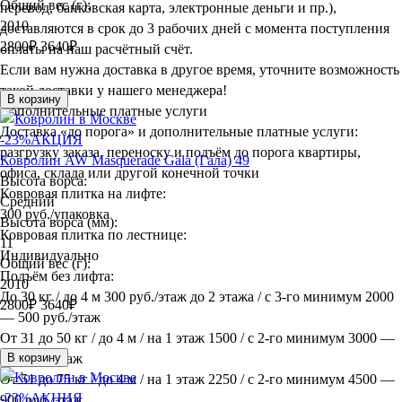
Общий вес (г):
перевод, банковская карта, электронные деньги и пр.),
2010
доставляются в срок до 3 рабочих дней с момента поступления
2800
₽
3640₽
оплаты на наш расчётный счёт.
Если вам нужна доставка в другое время, уточните возможность
такой доставки у нашего менеджера!
В корзину
Дополнительные платные услуги
Доставка «до порога» и дополнительные платные услуги:
-23%
АКЦИЯ
разгрузку заказа, переноску и подъём до порога квартиры,
Ковролин AW Masquerade Gala (Гала) 49
офиса, склада или другой конечной точки
Высота ворса:
Ковровая плитка на лифте:
Средний
300 руб./упаковка
Высота ворса (мм):
Ковровая плитка по лестнице:
11
Индивидуально
Общий вес (г):
Подъём без лифта:
2010
До 30 кг / до 4 м 300 руб./этаж до 2 этажа / с 3-го минимум 2000
2800
₽
3640₽
— 500 руб./этаж
От 31 до 50 кг / до 4 м / на 1 этаж 1500 / с 2-го минимум 3000 —
600 руб./этаж
В корзину
От 51 до 75 кг / до 4 м / на 1 этаж 2250 / с 2-го минимум 4500 —
-23%
АКЦИЯ
900 руб./этаж