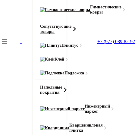
Гимнастические
ковры
Сопутствующие
товары
+7 (977) 089-82-92
Плинтус
Подбор коврового покрытия
Клей
Главная
Ковролин
Подложка
Ковролин AW Masquerade Gala (Гала)
-23%
Напольные
покрытия
АКЦИЯ
Инженерный
паркет
Главная
Ковролин
Кварцвиниловая
плитка
Ковролин AW Masquerade Gala (Гала) 97