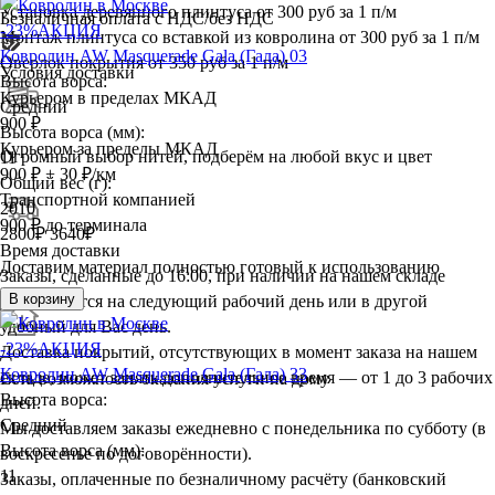
Установка деревянного плинтуса
от 300 руб за 1 п/м
Безналичная оплата с НДС/без НДС
-23%
АКЦИЯ
Монтаж плинтуса со вставкой из ковролина
от 300 руб за 1 п/м
Ковролин AW Masquerade Gala (Гала) 03
Оверлок покрытия
от 350 руб за 1 п/м
Условия доставки
Высота ворса:
Курьером в пределах МКАД
Средний
900 ₽
Высота ворса (мм):
Курьером за пределы МКАД
Огромный выбор нитей, подберём на любой вкус и цвет
11
900 ₽ + 30 ₽/км
Общий вес (г):
Транспортной компанией
2010
900 ₽ до терминала
2800
₽
3640₽
Время доставки
Доставим материал полностью готовый к использованию
Заказы, сделанные до 16:00, при наличии на нашем складе
В корзину
доставляются на следующий рабочий день или в другой
удобный для Вас день.
-23%
АКЦИЯ
Доставка покрытий, отсутствующих в момент заказа на нашем
Ковролин AW Masquerade Gala (Гала) 33
складе, может занять дополнительное время — от 1 до 3 рабочих
Есть возможность оказания услуги на дому
Высота ворса:
дней.
Средний
Мы доставляем заказы ежедневно с понедельника по субботу (в
Высота ворса (мм):
воскресенье по договорённости).
11
Заказы, оплаченные по безналичному расчёту (банковский