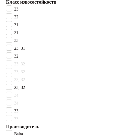
Класс износостойкости
Tarkett
23
Timzo
22
Vebe
31
Ковротекс
21
Комитекс
33
Технолайн
Цвет
23, 31
Бежевый
32
Белый
23, 32
Бонди
23, 32
Бордовый
23, 32
Гарднер
23, 32
Голубой
34
Горчичный
34
Желтый
Зеленый
33
Коричневый
33
Красный
Производитель
Матира
Balta