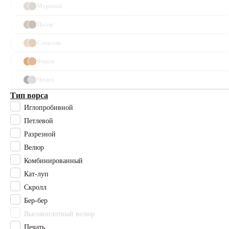
Муривай
Каталог
Палау
Стоктон
Полный
каталог
Фокси
Ковролин
Чесил
Тип ворса
Офисный
Иглопробивной
ковролин
Петлевой
Разрезной
Для
гостиниц
Велюр
Комбинированный
Для кафе
Кат-луп
и
ресторанов
Скролл
Бер-бер
Ковровая
Высокоплотный велюр
плитка
Печать