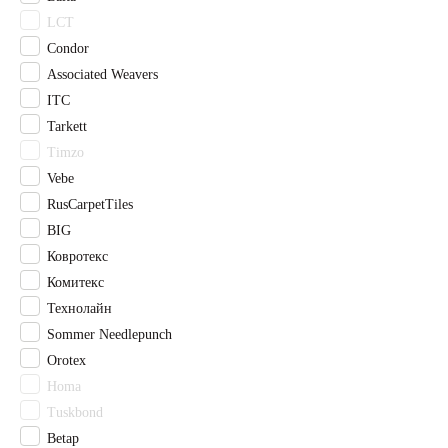
Махо
LCT
Муривай
Condor
Оранжевый
Associated Weavers
Палау
ITC
Разноцветный
Розовый
Tarkett
Светло-бежевый
Timzo
Светло-зеленый
Vebe
Светло-серый
RusCarpetTiles
Светлый бежевый
BIG
Серо-бежевый
Ковротекс
Серо-коричневый
Комитекс
Серый
Технолайн
Синий
Стоктон
Sommer Needlepunch
Темно-коричневый
Orotex
Фиолетовый
Homa
Фокси
Tuskbond
Черный
Betap
Чесил