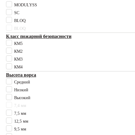
MODULYSS
сиреневый
SC
Высота ворса
BLOQ
11,5 мм
12,5 мм
BLOQ
15 мм
Класс пожарной безопасности
17 мм
КМ5
2,4 мм
КМ2
2,6 мм
КМ3
20 мм
КМ4
30 мм
Высота ворса
3мм
Средний
4 мм
Низкий
50 мм
7,4 мм
Высокий
7,5 мм
7,4 мм
7,6 мм
7,5 мм
9,5 мм
12,5 мм
Высокий
9,5 мм
Низкий