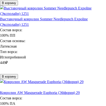
В корзину
Выставочный ковролин Sommer Needlepunch Expoline
(Эксполайн) 1251
Состав ворса:
100% ПП
Состав основы:
Латексная
Тип ворса:
Иглопробивной
449
₽
В корзину
Ковролин AW Masquerade Euphoria (Эйфория) 29
Состав ворса:
100% ПА