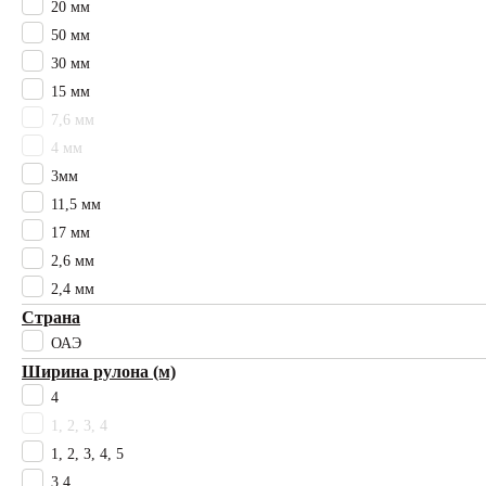
20 мм
Средний
50 мм
Ширина плитки
2.4
30 мм
25
15 мм
50
7,6 мм
Основы
4 мм
FusionBac
3мм
Битум
11,5 мм
Войлочная
17 мм
Джут/Войлок
2,6 мм
Джутовая
Латексная
2,4 мм
ПВХ
Страна
ППЭ
ОАЭ
Прорезиненная
Ширина рулона (м)
Скролл
4
Тафтинг
1, 2, 3, 4
Тканная
1, 2, 3, 4, 5
Объекты
3.4