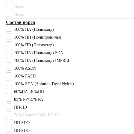
Печать
Гимнастические
ковры
Печать
Состав ворса
Сопутствующие
100% ПА (Полиамид)
товары
100% ПП (Полипропилен)
+7 (977) 089-82-92
Плинтус
100% ПЭ (Полиэстер)
100% ПА (Полиамид) SDN
Подбор коврового покрытия
Клей
100% ПА (Полиамид) IMPREL
Главная
100% ASDN
Подложка
Ковролин
100% PASD
100% SDN (Solution Dyed Nylon)
Напольные
Назад
покрытия
60%ПА, 40%ПП
85% PP/15% PA
Ковролин
Инженерный
ПП/ПЭ
паркет
70% Шерсть/ 30% ПА 6.6
ПП SDO
Кварцвиниловая
1226
плитка
ПП SDO