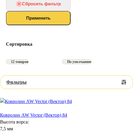
Сбросить фильтр
Ковролин для балкона
Искусственная трава
Ковролин для бильярдной
Применить
Ковролин для домашнего кинотеатра
Ковролин для VIP зала
Ковролин для бильярдного зала
Сортировка
Коммерческий
Ковролин для дачи
Выставочный ковролин
12 товаров
По умолчанию
Петлевой
Для дома
Фильтры
Ковролин AW Vector (Вектор) 84
Высота ворса:
7,5 мм