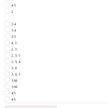
Ковролин для гостиничного коридора
4-5
Ковролин для гостиничного номера
Ковролин на лестницу
2
Ковролин для банкетного зала
1
Ковролин для кинотеатра
2-4
Ковролин для ресепшена
3-4
Ковролин с грязезащитой
3-5
Ковролин КМ2
4, 5
Ковролин КМ3
2, 3
Ковролин КМ5
2, 3, 5
Ковролин для офисного коридора
Ковролин для кабинета
1, 3, 4
Ковролин для торгового зала
3, 4
Ковролин для переговорной
3, 4, 5
Ковролин для прихожей
3.66
Ковролин для гостиной
3.66
Детский ковролин
4/5
Ковролин для спальни
4/5
Ковролин для коридора
Ковролин для кухни